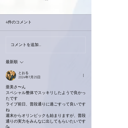
4件のコメント
巨大なイタチき
コメントを追加…
9月23日「amiism」リリー
ス！
最新順
とおる
2024年7月25日
亜美さ〜ん
スペシャル整体でスッキリしたようで良かっ
たです
ライブ前日、普段通りに過ごすって良いです
ね
週末からオリンピックも始まりますが、普段
通りの実力をみんなに出してもらいたいです
🥳