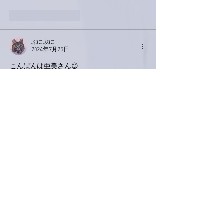
いいね！
返信
ぷにぷに
2024年7月25日
こんばんは亜美さん😊
明日は亜美さんも客席で楽しまれるんです
ね。
参加される皆さま盛り上がってくださいませ
😄
大阪より応援しております。
大阪までだいぶ時間があるので
懐かしいのに、新しい「collage」💿️予習して
おきます😁
いいね！
返信
ネジリー
2024年7月25日