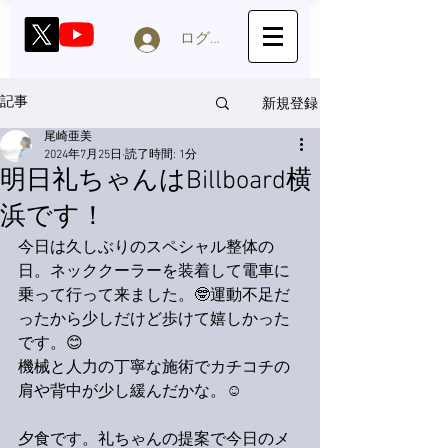
ログイン
新規登録
記事
尾崎亜美
2024年7月25日
読了時間: 1分
明日礼ちゃんはBillboard横
浜です！
今日は久しぶりのスペシャル整体の
日。ネッククーラーを装着して電車に
乗って行って来ました。🤓運動不足だ
ったから少しだけど歩けて嬉しかった
です。😊
機械と人力の丁寧な施術でカチコチの
肩や背中が少し緩んだかな。☺️
夕食です。礼ちゃんの提案で今日のメ