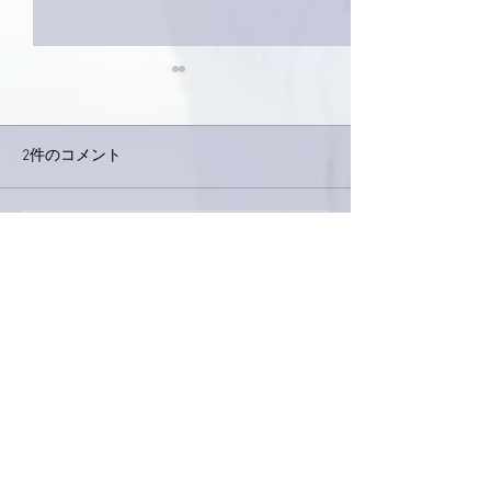
2件のコメント
巨大なイタチき
コメントを追加…
9月23日「amiism」リリー
ス！
最新順
ぷにぷに
2020年2月02日
おはようございます亜美さん。
スカイさん旅立たれたんですね。心からお疲
れさまとありがとうを。
昔と違っていまは声も動く姿も残ります。そ