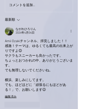
コメントを追加…
家レコーディング無事終
9月23日「amii
了。
ス！
最新順
ながれひろりん
2024年4月04日
Amii Ozakiチャンネル、拝見しました！！
感激！テーマは、ゆるくても最高の出来上が
りですよ😊
サクラもスニーカーも良かったです。
ちょっとおつかれの中、ありがとうございま
す。
でも無理しないでくださいね。
横浜、楽しみにしてます。
でも、ほどほどに「頑張るにもほどがあ
る！」で、お願いします😉
編集済み
いいね！
返信