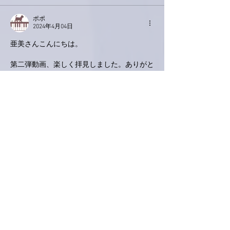
ポポ
2024年4月04日
亜美さんこんにちは。
第二弾動画、楽しく拝見しました。ありがと
うございます💕動画の中の桜の映像も素敵で
した。一緒にお花見できた気分になれて嬉し
かったです🌸
タイトなスケジュール、体調崩さずに乗り切
れますように。私も何故か、６、７、８の三
日間横浜に用事があり、通います🚃🚙大切な
人たちと一緒に桜を愛でられるのが楽しみで
す🌸
いいね！
返信
ぷにぷに
2024年4月03日
本当に今はどこで何が起こるか、それがいつ