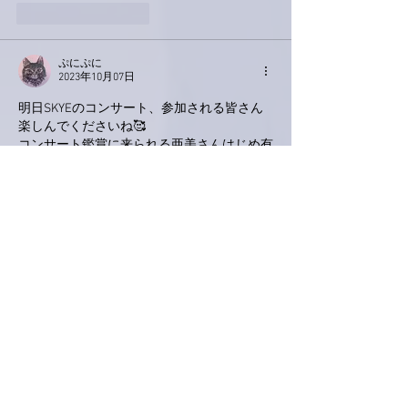
いいね！
返信
ぷにぷに
2023年10月07日
明日SKYEのコンサート、参加される皆さん
楽しんでくださいね🥰
コンサート鑑賞に来られる亜美さんはじめ有
名人の方々に遭遇するというラッキーもあり
ますね😄
羨ましい限りです〜😍
でも、最近気になることが・・。
インスタやFacebookをやってますが#(ハッシ
ュタグ)を登録しとくとその#が付いた投稿が
表示されて楽しいのですが、中にはコンサー
ト会場内の写真や、有名人の方とのツーショ
ット写真とか載せてはる人の投稿が結構な確
率で表示されるんですよね〜。だいたいのと
こって撮影禁止やった気がするんですが。
なーんか見ててイヤな気分になります。あ、
中には了承を得て載せてはる人もいるんでし
ょうが。ツーショット写真嬉しくて自慢した