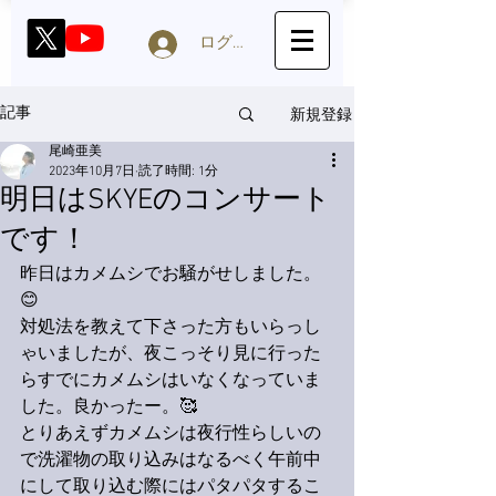
ログイン
新規登録
記事
尾崎亜美
2023年10月7日
読了時間: 1分
明日はSKYEのコンサート
です！
昨日はカメムシでお騒がせしました。
😊
対処法を教えて下さった方もいらっし
ゃいましたが、夜こっそり見に行った
らすでにカメムシはいなくなっていま
した。良かったー。🥰
とりあえずカメムシは夜行性らしいの
で洗濯物の取り込みはなるべく午前中
にして取り込む際にはパタパタするこ