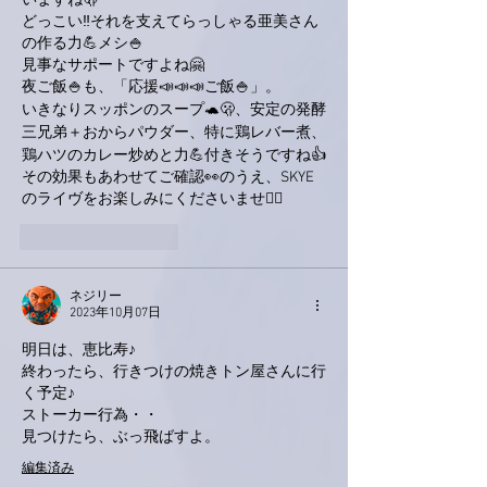
いますね🫢
どっこい‼️それを支えてらっしゃる亜美さん
の作る力💪メシ🍚
見事なサポートですよね🤗
夜ご飯🍚も、「応援📣📣📣ご飯🍚」。
いきなりスッポンのスープ🐢🫢、安定の発酵
三兄弟＋おからパウダー、特に鶏レバー煮、
鶏ハツのカレー炒めと力💪付きそうですね👍
その効果もあわせてご確認👀のうえ、SKYE
のライヴをお楽しみにくださいませ🙋‍♂️
いいね！
返信
ネジリー
2023年10月07日
明日は、恵比寿♪
終わったら、行きつけの焼きトン屋さんに行
く予定♪
ストーカー行為・・
見つけたら、ぶっ飛ばすよ。
編集済み