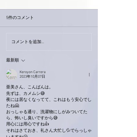
5件のコメント
外録音終了！
今日は取材でした。
コメントを追加…
最新順
Keroyon Carrera
2023年10月07日
亜美さん、こんばんは。
先ずは、カメムシ😅
夜には居なくなってて、これはもう安心でし
たね🤗
おっしゃる通り、洗濯物にしがみついてた
ら、怖いし臭いですから😅
用心には用心ですね👍
それはさておき、礼さん大忙し💦でらっしゃ