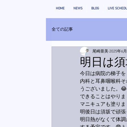
HOME
NEWS
BLOG
LIVE SCHED
全ての記事
尾崎亜美
2025年6
明日は須
今日は病院の梯子を
内科と耳鼻咽喉科そ
うございました。😂
できることはやりま
マニキュアも塗りま
明後日は須坂で頑張
明日熱がなくて体調