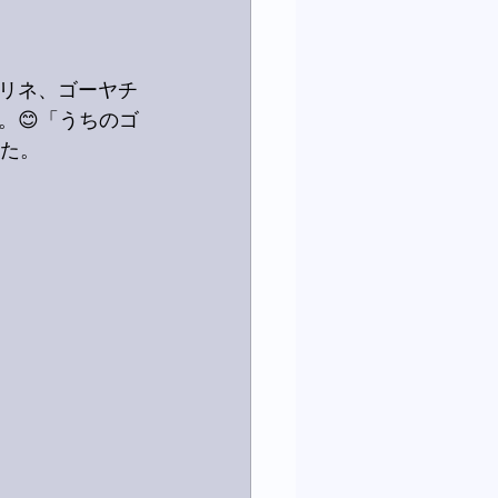
リネ、ゴーヤチ
。😊「うちのゴ
した。