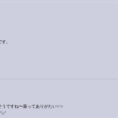
巨大
9月23日「amiism」リリー
ス！
です。
そうですね〜薬ってありがたい✨✨
)／