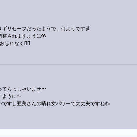
、
ギリセーフだったようで、何よりです✌️
整されますように🤲
れなく🙋‍♂️
ってらっしゃいませ〜
すように✨
いですし亜美さんの晴れ女パワーで大丈夫ですね👍