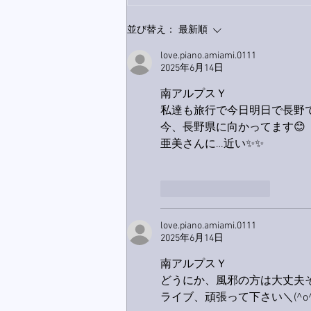
家レコーディング無事終了。
並び替え：
最新順
love.piano.amiami.0111
2025年6月14日
南アルプスＹ
私達も旅行で今日明日で長野
今、長野県に向かってます😊
亜美さんに…近い✨✨
いいね！
返信
love.piano.amiami.0111
2025年6月14日
南アルプスＹ
どうにか、風邪の方は大丈夫
ライブ、頑張って下さい＼(^o^