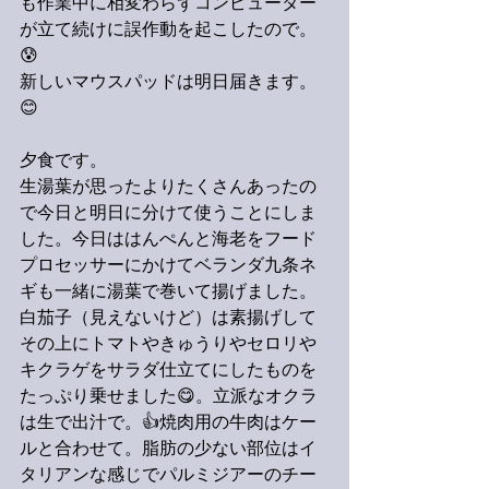
も作業中に相変わらずコンピューター
が立て続けに誤作動を起こしたので。
😰
新しいマウスパッドは明日届きます。
😊
夕食です。
生湯葉が思ったよりたくさんあったの
で今日と明日に分けて使うことにしま
した。今日ははんぺんと海老をフード
プロセッサーにかけてベランダ九条ネ
ギも一緒に湯葉で巻いて揚げました。
白茄子（見えないけど）は素揚げして
その上にトマトやきゅうりやセロリや
キクラゲをサラダ仕立てにしたものを
たっぷり乗せました😋。立派なオクラ
は生で出汁で。👍焼肉用の牛肉はケー
ルと合わせて。脂肪の少ない部位はイ
タリアンな感じでパルミジアーのチー