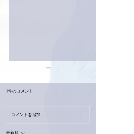
3件のコメント
外録音終了！
今日は取材でした。
コメントを追加…
最新順