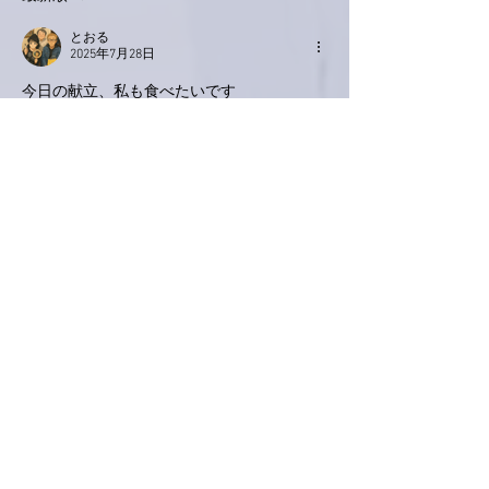
とおる
2025年7月28日
今日の献立、私も食べたいです
夏バテ乗り切れそう
お肉と野菜とバランスよく摂らないといけま
せん心がけます😋
いいね！
返信
Keroyon Carrera
2025年7月27日
亜美さん、こんばんは。
お楽しみになりながら、音楽室でのお仕事♪
をされてるご様子
🤗
勝手な想像ですが、そんな亜美さんが頭の中
に浮かんできました
🙋‍♂️
着々と進んでますね
✌️
新しいマウスパッドの絵柄も気になります
が、病院
🏥
でのリハビリが気になります
😅