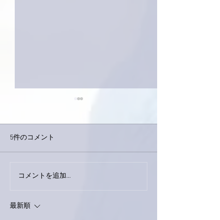
5件のコメント
コメントを追加…
家レコーディング無事終
9月23日「amii
了。
ス！
最新順