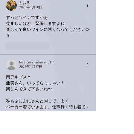
とおる
2025年1月28日
ずっとワインですかぁ
羨ましいけど、緊張しますよね
楽しんで良いワインに巡り合ってください🥳
🍷
いいね！
返信
love.piano.amiami.0111
2025年1月27日
南アルプスＹ
亜美さん、いってらっしゃい！
楽しんできて下さいね〜
私もぷにぷにさんと同じで、よく
パーカー着ていきます。仕事行く時も着てく
ので、「先生〜ブタ🐷ついてる〜」って言わ
れます😊
言われた時は、たぶんすごく嬉しそうな顔し
てると思います✨✨