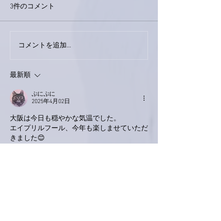
3件のコメント
コメントを追加…
家レコーディング無事終
9月23日「amii
了。
ス！
最新順
ぷにぷに
2025年4月02日
大阪は今日も穏やかな気温でした。
エイプリルフール、今年も楽しませていただ
きました😊
亜美さんの応援にならどこまでも💨
今日は月イチお風呂屋さんの日でした同僚と
二人でゆっくりお風呂に浸かったり岩盤浴し
たり。
珍しく別れのワルツがかかる前にお店を出ま
した。と言っても下駄箱で靴を履いた瞬間に
鳴りだしました😂