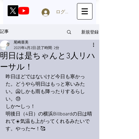
ログイン
新規登録
記事
尾崎亜美
2025年4月2日
読了時間: 2分
明日は是ちゃんと3人リハ
ーサル！
昨日ほどではないけど今日も寒かっ
た。どうやら明日はもっと寒いみた
い。🥶しかも雨も降ったりするらし
い。😓
しか〜しっ！
明後日（4日）の横浜Billboardの日は晴
れて☀️気温も上がってくれるみたいで
す。やった〜！🥰