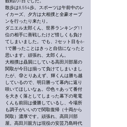
観戦の1日でした。
散歩は8,554歩。スポーツは午前中のレ
イカーズ、夕方は大相撲と全豪オープ
ンを行ったり来たり。
ダニエル太郎くん、世界ランキング11
位の相手に善戦したけど惜しくも負け
てしまいました。でも、2セット目を6-
1で勝ったことはきっと自信になったと
思います。頑張れ、太郎くん。
大相撲は贔屓にしている高田川部屋の
関取が今日は揃って負けてしまいまし
たが、😰とりあえず、輝くんは勝ち越
しているので、明日勝って幕内に返り
咲いてほしいなぁ。🥺色々あって番付
を大きく落としてしまった幕下の竜電
くんも前回は優勝しているし、今場所
も調子がいいので関取復帰（十両から
関取）濃厚です。頑張れ、高田川部
屋。高田川親方は現役の安芸乃島時代