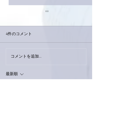
4件のコメント
巨大なイタチき
コメントを追加…
9月23日「amiism」リリー
ス！
最新順
love.piano.amiami.0111
2022年1月23日
南アルプスY
亜美さん！今年の初LIVE
楽しんで下さい＼(^o^)／
いいね！
返信