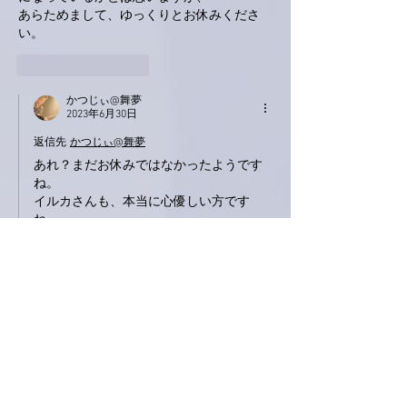
あらためまして、ゆっくりとお休みくださ
い。
いいね！
返信
かつじぃ@舞夢
2023年6月30日
返信先
かつじぃ@舞夢
あれ？まだお休みではなかったようです
ね。
イルカさんも、本当に心優しい方です
ね。
いいね！
返信
love.piano.amiami.0111
2023年6月30日
南アルプスY
寂しい気持ちになってしまうかと
思いますが…
楽しんでくださいm(_ _)m