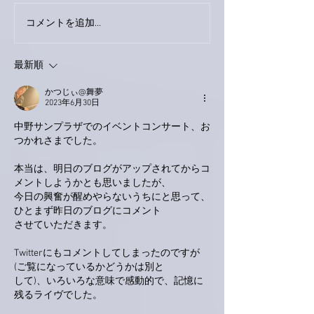
コメントを追加…
家レコーディング無事終
9月23日「amii
了。
ス！
最新順
かつじぃ@舞夢
2023年6月30日
中野サンプラザでのイベントコンサート、お
つかれさまでした。
本当は、明日のブログがアップされてからコ
メントしようかとも思いましたが、
今日の興奮が醒めやらないうちにと思って、
ひとまず昨日のブログにコメント
させていただきます。
Twitterにもコメントしてしまったのですが
(ご覧になっているかどうかは別と
して)、いろいろな意味で感動的で、記憶に
残るライヴでした。