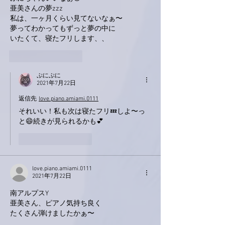
亜美さんの夢zzz
私は、一ヶ月くらい見てないなぁ〜
夢ってわかってもずっと夢の中に
いたくて、寝たフリします、、
いいね！
返信
ぷにぷに
2021年7月22日
返信先
love.piano.amiami.0111
それいい！私も次は寝たフリ💤しよ〜っ
と😄続きが見られるかも💕
いいね！
返信
love.piano.amiami.0111
2021年7月22日
南アルプスY
亜美さん、ピアノ気持ち良く
たくさん弾けましたかぁ〜