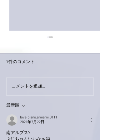
7件のコメント
今日は取材でし
巨大なイタチきゅうり。
コメントを追加…
最新順
love.piano.amiami.0111
2021年7月22日
南アルプスY
ぷにちゃんいいなぁ😊