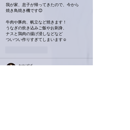
我が家、息子が帰ってきたので、今から
焼き鳥焼き機です😊
牛肉や豚肉、帆立など焼きます！
うなぎの炊き込みご飯やお刺身、
ナスと鶏肉の揚げ浸しなどなど
ついつい作りすぎてしまいます☺
いいね！
返信
ねねぱぱ
2021年7月22日
亜美さん、元気ですか！
高崎のスタジオ・・・彼処ですね。
頑張って下さいませませ！
昨日、卓さんからラインがありました。
取り敢えず「めでたい」ですね〜
いいね！
返信
ぷにぷに