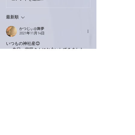
最新順
かつじぃ@舞夢
2021年11月14日
いつもの神社産😊
･･･先日、宮司さんにお会いしてきました。
こちらからはあまりお話ができなかったので
すが、お手製の梅干しをお土産に買って帰り
ました🤗
おいしくいただいています。
新しいiPad Pro、画面が少し大きくなって見
やすくなったとのこと、ライブでも助かりま
すね。
クリッキーさん、頼りになりますねー。
いいね！
返信
Keroyon Carrera