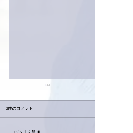
3件のコメント
今日は取材でし
巨大なイタチきゅうり。
コメントを追加…