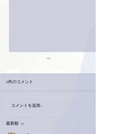
4件のコメント
コメントを追加…
家レコーディング無事終
9月23日「amii
了。
ス！
最新順