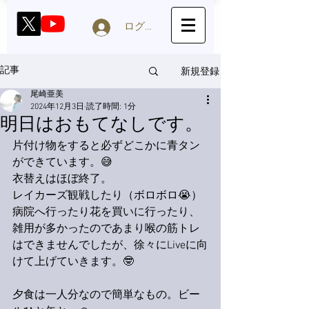
ログイン
新規登録
記事
尾崎亜美
2024年12月3日
読了時間: 1分
明日はおもてなしです。
片付け物をすると必ずどこかに青タン
ができています。😅
衣替えはほぼ終了。
レイカーズ観戦したり（ボロボロ😭）
病院へ行ったり花を買いに行ったり、
雑用が多かったのであまり喉の筋トレ
はできませんでしたが、徐々にLiveに向
けて上げていきます。🤓
夕食は一人分なので簡単なもの。ビー