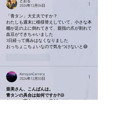
とおる
2024年12月04日
「青タン」大丈夫ですか？
わたしも週末に模様替えしていて、小さな本
棚が足の上に倒れてきて、親指の爪が割れて
血豆ができちゃいました
3日経って痛みはなくなりました
おっちょこちょいなので気をつけないと😅
いいね！
返信
KeroyonCarrera
2024年12月03日
亜美さん、こんばんは。
青タンの具合は如何ですか
❓😅
きっと、夢中になって真剣にされてるからで
すね
😅
ただ、転んでしまうと大怪我の
可能性もありますから
😅
さて、本日会報を頂きました
🙋‍♂️
ありがとう
ございます
😊