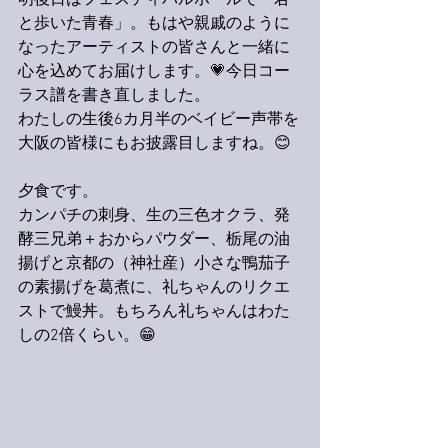
明後日はフェスティバルホールで「君
と歩いた青春」。もはや親戚のように
なったアーティストの皆さんと一緒に
心を込めてお届けします。💗今日コー
ラス譜を書き直しました。
わたしの生後6カ月半のベイビー声帯を
大阪の皆様にもお披露目しますね。😊
夕食です。
カンパチの刺身、生の三色オクラ、発
酵三兄弟＋おからパウダー、栃尾の油
揚げと京都の（神社産）小さな鴨茄子
の素揚げを葛煮に、礼ちゃんのリクエ
ストで鰻丼。もちろん礼ちゃんはわた
しの2倍くらい。😁