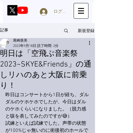
ログイン
新規登録
記事
尾崎亜美
2023年9月18日
読了時間: 2分
明日は「空飛ぶ音楽祭
2023~SKYE&Friends」の通
しリハのあと大阪に前乗
り！
昨日はコンサートから1日が経ち、ダル
ダルのケホケホでしたが、今日はダル
のケホくらいになりました。（脱力感
と咳を表してみたのですが😅）
試練といえば試練でした。声帯の状態
が100%じゃ無いのに術後初のホールで