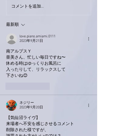
巨大なイタチき
コメントを追加…
9月23日「amiism」リリー
ス！
最新順
love.piano.amiami.0111
2023年9月21日
南アルプスＹ
亜美さん、忙しい毎日ですね〜
休める時はゆっくりお風呂に
入ったりして、リラックスして
下さいね😊
いいね！
返信
ネジリー
2023年9月20日
【気仙沼ライヴ】
来場者へ不安を感じさせるコメント
削除された様ですが、