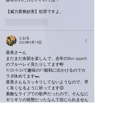
謝罪された方がいいのでは？
【威力業務妨害】犯罪ですよ。
いいね！
返信
とおる
2023年9月19日
亜美さーん
まだまだ余韻を楽しんで、去年のBon appetit
のブルーレイ見たりしてます🎼
9/20-9/24で趣味のF1観戦に出かけるのでカ
ラダ休めてます🏎
亜美さんもスッキリしてないようなので、早
く良くなるように祈ってます😊
素敵なライブでの歌声だったので、そんなに
ギリギリの状態だったなんて信じられません
🎶
ありがとうございました🥰
いいね！
返信