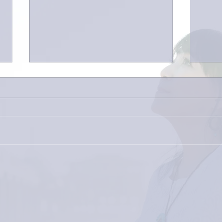
巨大
9月23日「amiism」リリー
ス！