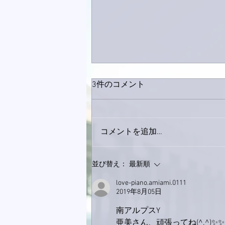
3件のコメント
コメントを追加…
家レコーディング無事終了。
並び替え：
最新順
love-piano.amiami.0111
2019年8月05日
南アルプスY
亜美さん、頑張ってね(^.^)✨✨