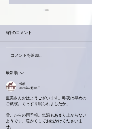
5件のコメント
今日は取材でし
巨大なイタチきゅうり。
コメントを追加…
最新順
ポポ
2024年2月04日
亜美さんおはようございます。昨夜は早めの
ご就寝。ぐっすり眠られましたか。
雪、からの雨予報。気温もあまり上がらない
ようです。暖かくしてお出かけくださいま
せ。