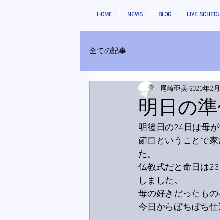
HOME
NEWS
BLOG
LIVE SCHED
全ての記事
尾崎亜美
2020年2
明日の準
明後日の24日は母
節目ということで家
た。
仏教式だと命日は23
しました。
母の好きだったもの
今日からぼちぼち仕