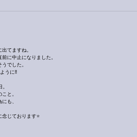
に出てますね。
直前に中止になりました。
そうでした。
うに‼️
日。
のこと。
為にも、
念じております⭐️