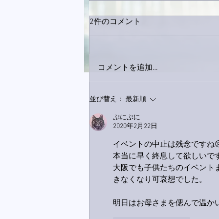
2件のコメント
コメントを追加…
9月23日「amiism」リリー
並び替え：
最新順
ス！
ぷにぷに
2020年2月22日
イベントの中止は残念ですね
本当に早く終息して欲しいで
大阪でも子供たちのイベント
きなくなり可哀想でした。
明日はお母さまを偲んで温か