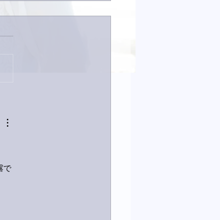
は取材でした。
露で