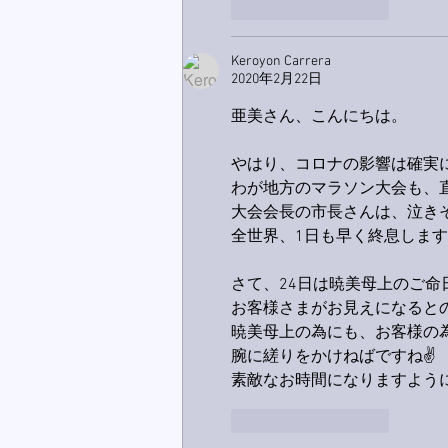
いいね！
返信
Keroyon Carrera
2020年2月22日
亜美さん、こんにちは。
やはり、コロナの影響は確実
わが地方のマラソン大会も、
大会会長の市長さんは、泣き
全世界、1日も早く終息しますよ
さて、24日は暁美母上のご命
お客様さまがお見えになると
暁美母上の為にも、お客様の
腕に縒りをかけねばですね✌️
素敵なお時間になりますように
いいね！
返信