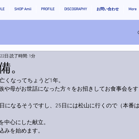
ULE
SHOP Amii
PROFILE
DISCOGRAPHY
お問い合わせ
More
月22日
読了時間: 1分
備。
が亡くなってちょうど1年。
族や母がお世話になった方々をお招きしてお食事会をす
日になるそうですし、25日には松山に行くので（本番は2
を中心にした献立。
込みを始めます。