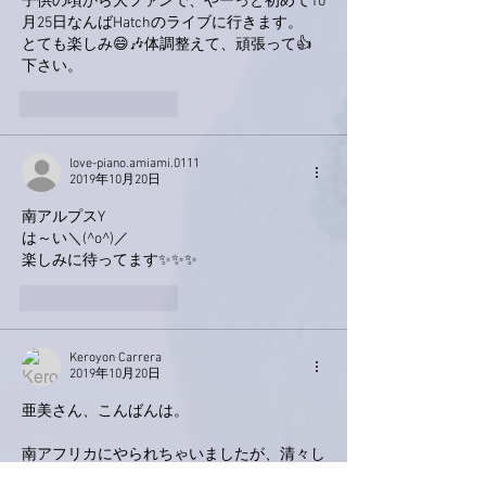
子供の頃から大ファンで、やーっと初めて10
月25日なんばHatchのライブに行きます。
とても楽しみ😄🎶体調整えて、頑張って👍
下さい。
いいね！
返信
love-piano.amiami.0111
2019年10月20日
南アルプスY
は～い＼(^o^)／
楽しみに待ってます✨✨✨
いいね！
返信
Keroyon Carrera
2019年10月20日
亜美さん、こんばんは。
南アフリカにやられちゃいましたが、清々し
い気持ちを頂きました！