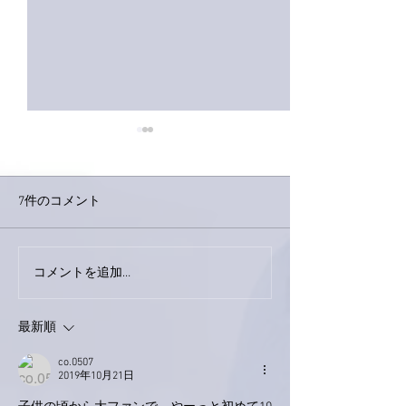
7件のコメント
コメントを追加…
家レコーディング無事終
9月23日「amii
了。
ス！
最新順
co.0507
2019年10月21日