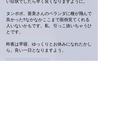
い症状でしたら早く良くなりますように。
タンポポ、亜美さんのベランダに種が飛んで
良かった‼️なかなかここまで面倒見てくれる
人いないかもです。私、引っこ抜いちゃうひ
とです。
昨夜は早寝、ゆっくりとお休みになれたかし
ら。良い一日となりますよう。
いいね！
返信
ネジリー
2024年4月16日
お疲れ様です。
自分は、母の七回忌で墓参り。
数年前、カミさんとチューリップの球根・・
今年も咲いとりました。　
終活でやる事、山積みですが
頑張っとりますっ😄✊❗