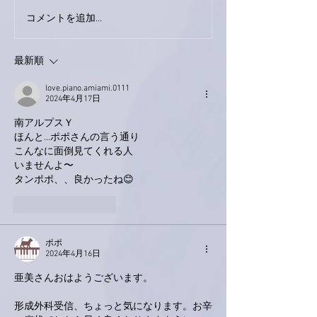
コメントを追加…
家レコーディング無事終
9月23日「amii
了。
ス！
最新順
love.piano.amiami.0111
2024年4月17日
南アルプスＹ
ほんと…ポポさんの言う通り
こんなに面倒見てくれる人
いませんよ〜
タンポポ、、良かったね😊
いいね！
返信
ポポ
2024年4月16日
亜美さんおはようございます。
形成外科受信、ちょっと気になります。お辛