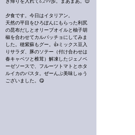
き帰りを入れて6,299歩。まあまあ。😊
夕食です。今日はイタリアン。
天然の平目をひろぽんにもらった利尻
の昆布だしとオリーブオイルと柚子胡
椒を合わせてカルパッチョにしてみま
した。穂紫蘇もグー。👍ミックス豆入
りサラダ、豚のソテー（付け合わせは
春キャベツと椎茸）解凍したジェノベ
ーゼソースで、フルーツトマトとホタ
ルイカのパスタ。ぜーんぶ美味しゅう
ございました。😋