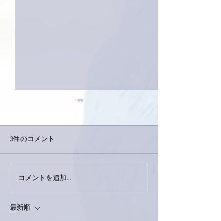
3件のコメント
今日は取材でし
巨大なイタチきゅうり。
コメントを追加…
最新順