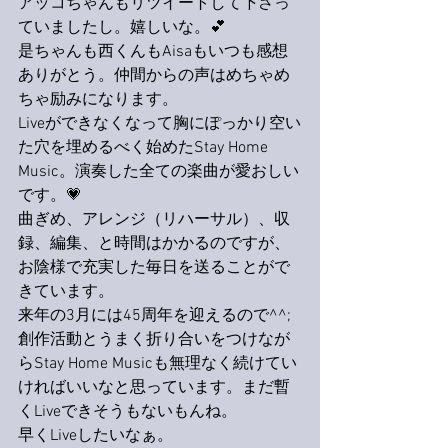
アッコちゃんもリツイートして下さっ
ていましたし。嬉しいな。
💕
是ちゃんも西くんもAisaもいつも感想
ありがとう。仲間からの声はめちゃめ
ちゃ励みになります。
Liveができなくなって胸にぽっかり空い
た穴を埋めるべく始めた
Stay Home 
Music。演奏した全ての楽曲が愛おしい
です。💗
曲ぎめ、アレンジ（リハーサル）、収
録、編集、と時間はかかるのですが、
お陰様で充実した毎日を送ることがで
きています。
来年の3月には45周年を迎えるので^^;
創作活動とうまく折り合いをつけなが
ら
Stay Home Musicも
無理なく続けてい
ければいいなと思っています。まだ暫
くLiveできそうもないもんね。
早くLiveしたいなぁ。