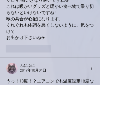
サロマ湖❗いきなり寒いですね🐧
これは暖かいグッズと暖かい食べ物で乗り切
らないといけないですね‼️
喉の具合が心配になります。
くれぐれも体調を悪くしないように、気をつ
けて
お出かけ下さいね✈️
いいね！
返信
ぷにぷに
2019年10月04日
うっ！13度！？エアコンでも温度設定18度な
のに(関係ないかぁ笑)
温かくして乾燥にお気をつけくださいね。
なんか蒸しっとしてる大阪より応援しており
ます😊
綺麗な空気と広大な風景と美味しいものを堪
能して楽しい時間をお過ごし下さいませ。
きっと楽しいライブなんだろうなぁ〜(い
や、楽しくないわけがないっ！)