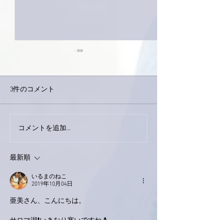
3件のコメント
コメントを追加…
家レコーディング無事終
9月23日「amii
了。
ス！
最新順
いるまのねこ
2019年10月04日
亜美さん、こんにちは。