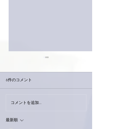
6件のコメント
外録音終了！
今日は取材でした。
コメントを追加…
最新順