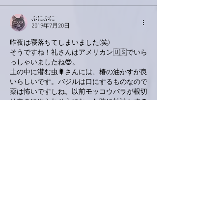
ぷにぷに
2019年7月20日
昨夜は寝落ちてしまいました(笑)
そうですね！礼さんはアメリカン🇺🇸でいら
っしゃいましたね😎。
土の中に潜む虫🐛さんには、椿の油かすが良
いらしいです。バジルは口にするものなので
薬は怖いですしね。以前モッコウバラが根切
り虫？にやられそうになった時に椿油かすの
お世話になりました。うちにたくさんあるの
になぁ〜(笑)
あと、葉っぱに着く虫さんの予防とかには木
酢液を使うと良いらしいです👍
いいね！
返信
いるまのねこ
2019年7月19日
亜美さん、こちらにもお邪魔します。