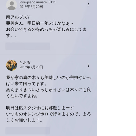
love-piano.amiami.0111
2019年7月20日
南アルプスY 
亜美さん、明日約一年ぶりかなぁ～
お会いできるのをめっちゃ楽しみにしてま
す。、 
いいね！
返信
とおる
2019年7月20日
我が家の庭の木々も美味しいのか害虫やいっ
ぱい来て困ってます。
あんまりきついさっちゅうざいは木々にも良
くないですよね。
明日は砧スタジオにお邪魔しまーす
いつものオレンジポロで行きますので、よろ
しくお願いします。
いいね！
返信