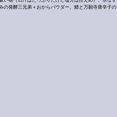
吸い物（出汁はたっぷりだけど塩分は控えめ）、水なす
みの発酵三兄弟＋おからパウダー、鱧と万願寺唐辛子の