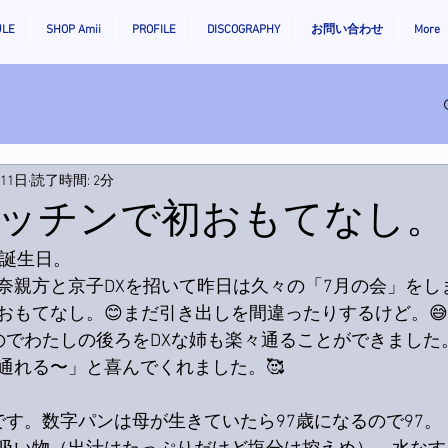
ULE
SHOP Amii
PROFILE
DISCOGRAPHY
お問い合わせ
More
月11日
読了時間: 2分
ッチンで初おもてなし。
の誕生日。
奈親方と京子DXを招いて昨日は久々の「7月の会」をし
おもてなし。😊まだ引き出しを間違ったりするけど。😅
のでわたしの後ろをDXな姉も楽々通ることができました
通れる〜」と喜んでくれました。🥰
です。数字パンは母が生きていたら97歳になるので97。