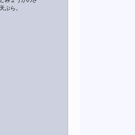
とみょうがのさ
天ぷら。