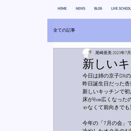
HOME
NEWS
BLOG
LIVE SCHED
全ての記事
尾崎亜美
2023年7
新しいキ
今日は姉の京子DX
昨日誕生日だった杏
新しいキッチンで初
床が8㎝広くなった
ゃなくて前向きでも
今年の「7月の会」