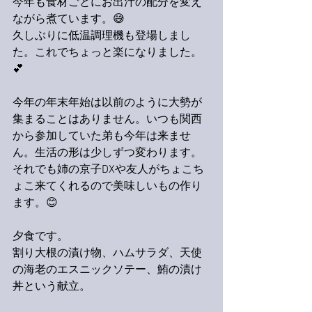
今年も食材ごとにお出汁の配分を変え
ながら煮ています。😅
久しぶりに低温調理機も登場しまし
た。これでちょっと楽になりました。
💕
今年の年末年始は以前のように大勢が
集まることはありません。いつも関西
から参加していた弟も今年は来ませ
ん。生活の形は少しずつ変わります。
それでも姉の京子DXや友人がちょこち
ょこ来てくれるので美味しいもの作り
ます。😊
夕食です。
割り大根の漬け物、ハムサラダ、天使
の海老のエスニックソテー、鮪の漬け
丼という献立。