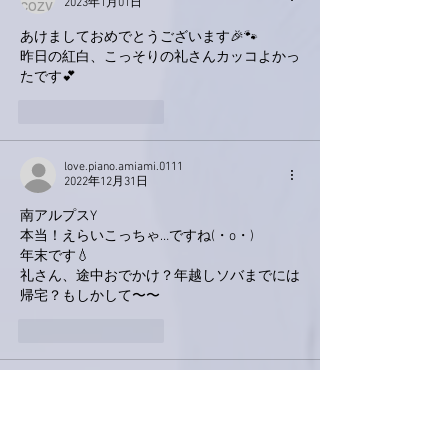
2023年1月01日
あけましておめでとうございます🎉🐾
昨日の紅白、こっそりの礼さんカッコよかっ
たです💕
いいね！
返信
love.piano.amiami.0111
2022年12月31日
南アルプスY
本当！えらいこっちゃ…ですね(・o・)
年末です💧　
礼さん、途中おでかけ？年越しソバまでには
帰宅？もしかして〜〜
いいね！
返信
ポポ
2022年12月30日
うちも煮物は全てひとつひとつ別々に煮る派