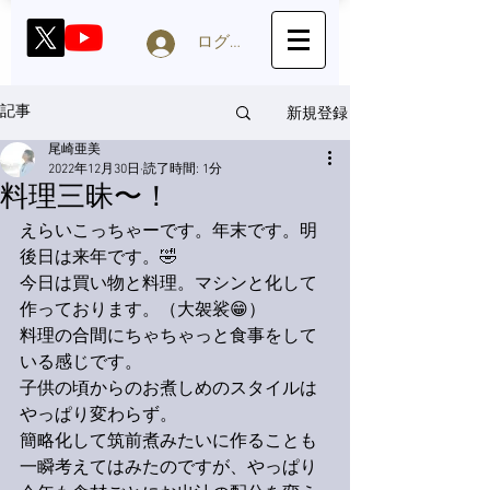
ログイン
新規登録
記事
尾崎亜美
2022年12月30日
読了時間: 1分
料理三昧〜！
えらいこっちゃーです。年末です。明
後日は来年です。🤣
今日は買い物と料理。マシンと化して
作っております。（大袈裟😁）
料理の合間にちゃちゃっと食事をして
いる感じです。
子供の頃からのお煮しめのスタイルは
やっぱり変わらず。
簡略化して筑前煮みたいに作ることも
一瞬考えてはみたのですが、やっぱり