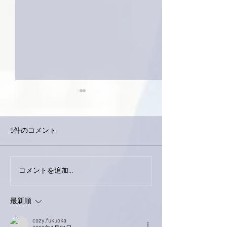
5件のコメント
今日は取材でし
巨大なイタチきゅうり。
コメントを追加…
最新順
cozy.fukuoka