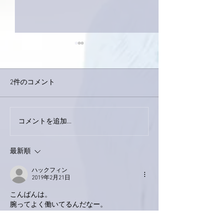
2件のコメント
下駄箱がスッキリ〜。
コメントを追加…
家レコーディン
了。
最新順
ハックフィン
2019年2月21日
こんばんは。
腕ってよく働いてるんだなー。
働くのだから休息も。それが難しいんでしょ