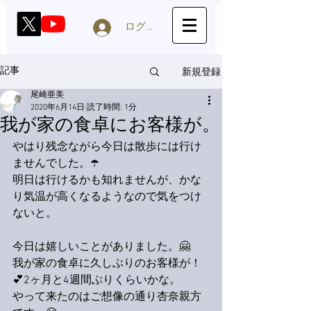
ログイン
新規登録
記事
尾崎亜美
2020年6月14日
読了時間: 1分
我が家の食卓にお客様が。
やはり残念ながら今日は散歩には行け
ませんでした。☂️
明日は
行
けるかも知れませんが、かな
り気温が高くなるようなので気をつけ
ないと。
今日は嬉しいことがありました。🤗
我が家の食卓に久しぶりのお客様が！
💕2ヶ月と4週間ぶりくらいかな。
やって来たのはご想像の通り杏奈親方