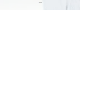
2件のコメント
今日は取材でし
巨大なイタチきゅうり。
コメントを追加…
最新順
福田 利夫
2020年6月14日
仔羊のローストっ！
流石ですな♪
いいね！
返信
Keroyon Carrera
2020年6月14日