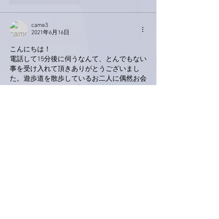
came3
2021年6月16日
こんにちは！
電話して15分後に伺うなんて、とんでもない
事を受け入れて頂きありがとうございまし
た。遊歩道を散歩しているお二人に偶然お会
いしてから5年ほど経過したと記憶していま
す。僕はやっぱり宇宙人なのか？？伝えたつ
もりが伝わってなかったので、こちらで訂正
させてください。①まだ徒歩15分の所に住ん
でいます。メインベースは東京、コロナ禍で
仕事が激減したので、時々山梨に行っては趣
味の野菜作りをしています。②これも宇宙語
で説明したのか・・・お届けした野菜は家ワ
ラビ(アクがない)とサニーレタスでした💦
野菜の生育状況と宇宙船の運航に左右されま
すが、次回のお届けは7月1日頃を予定してま
すwww
いいね！
返信