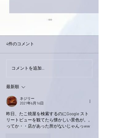
4件のコメント
今日は取材でし
巨大なイタチきゅうり。
コメントを追加…
最新順
ネジリー
2021年6月16日
昨日、たこ焼屋を検索するのにGoogle スト
リートビューを観てたら懐かしい景色が。。
ってか・・店があった所がないじゃんっww
いいね！
返信