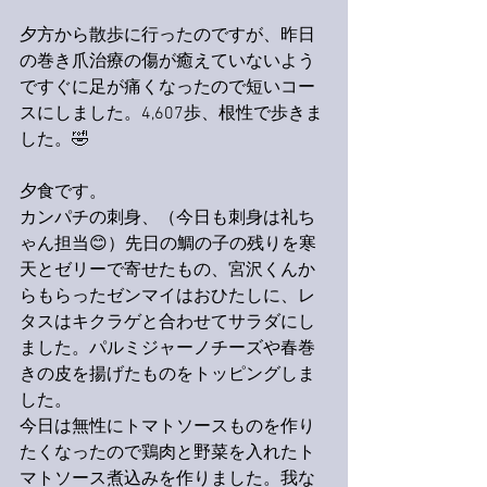
夕方から散歩に行ったのですが、昨日
の巻き爪治療の傷が癒えていないよう
ですぐに足が痛くなったので短いコー
スにしました。4,607歩、根性で歩きま
した。🤣
夕食です。
カンパチの刺身、（今日も刺身は礼ち
ゃん担当😊）先日の鯛の子の残りを寒
天とゼリーで寄せたもの、宮沢くんか
らもらったゼンマイはおひたしに、レ
タスはキクラゲと合わせてサラダにし
ました。パルミジャーノチーズや春巻
きの皮を揚げたものをトッピングしま
した。
今日は無性にトマトソースものを作り
たくなったので鶏肉と野菜を入れたト
マトソース煮込みを作りました。我な