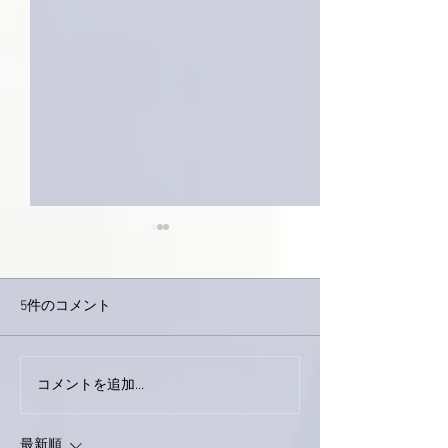
5件のコメント
今日は取材でし
巨大なイタチきゅうり。
コメントを追加…
最新順