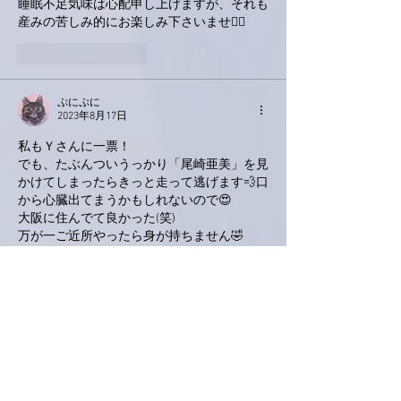
睡眠不足気味は心配申し上げますが、それも
産みの苦しみ的にお楽しみ下さいませ🙋‍♂️
いいね！
返信
ぷにぷに
2023年8月17日
私もＹさんに一票！
でも、たぶんついうっかり「尾崎亜美」を見
かけてしまったらきっと走って逃げます💨口
から心臓出てまうかもしれないので😍
大阪に住んでて良かった(笑)
万が一ご近所やったら身が持ちません🤣
あ〜！待ち遠しい💗あとひと月です🥰
いいね！
返信
love.piano.amiami.0111
2023年8月17日
南アルプスY
いいなぁ〜