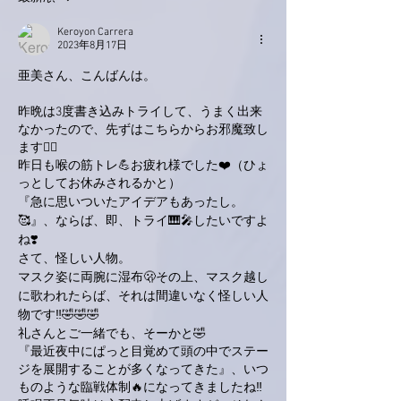
Keroyon Carrera
2023年8月17日
亜美さん、こんばんは。
昨晩は3度書き込みトライして、うまく出来
なかったので、先ずはこちらからお邪魔致し
ます🙋‍♂️
昨日も喉の筋トレ💪お疲れ様でした❤️（ひょ
っとしてお休みされるかと）
『急に思いついたアイデアもあったし。
🥰』、ならば、即、トライ🎹🎤したいですよ
ね❣️
さて、怪しい人物。
マスク姿に両腕に湿布🫢その上、マスク越し
に歌われたらば、それは間違いなく怪しい人
物です‼️🤣🤣🤣
礼さんとご一緒でも、そーかと🤣
『最近夜中にぱっと目覚めて頭の中でステー
ジを展開することが多くなってきた』、いつ
ものような臨戦体制🔥になってきましたね‼️