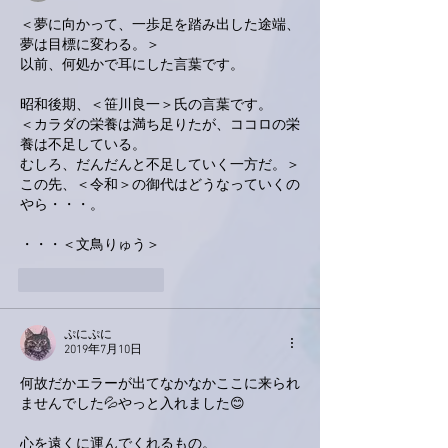
＜夢に向かって、一歩足を踏み出した途端、
夢は目標に変わる。＞
以前、何処かで耳にした言葉です。
昭和後期、＜笹川良一＞氏の言葉です。
＜カラダの栄養は満ち足りたが、ココロの栄
養は不足している。
むしろ、だんだんと不足していく一方だ。＞
この先、＜令和＞の御代はどうなっていくの
やら・・・。
・・・＜文鳥りゅう＞
いいね！
返信
ぷにぷに
2019年7月10日
何故だかエラーが出てなかなかここに来られ
ませんでした💦やっと入れました😊
心を遠くに運んでくれるもの。