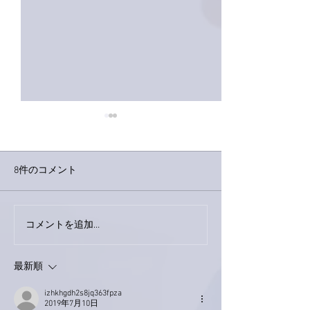
8件のコメント
下駄箱がスッキ
コメントを追加…
おかげさまで痛みは少し
ずつ良くなってきまし
た。
最新順
izhkhgdh2s8jq363fpza
2019年7月10日