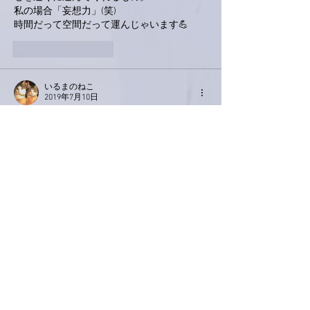
私の場合「妄想力」(笑)
時間だって空間だって運んじゃいます💪
いいね！
返信
いるまのねこ
2019年7月10日
亜美さん、こんばんは。
心を運んでくれるものは自分は身体かな？と
思いました😅
なんだか夢ないですよね～
でも昔から身体は心や魂の乗り物と考えてい
たので。
違う形で考えると宙そらですね✨
心や思いは宙を巡って
誰かにたどり着くのでは？と考えてみました
😃💕
いいね！
返信