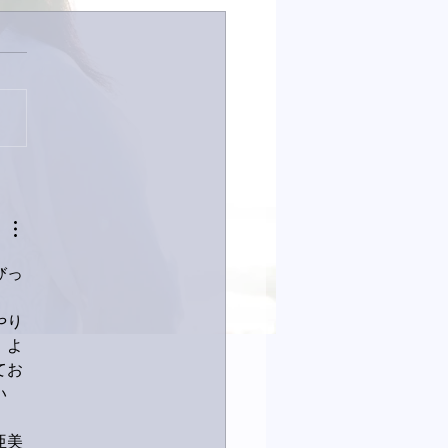
音終了！
びっ
やり
、よ
てお
い
亜美