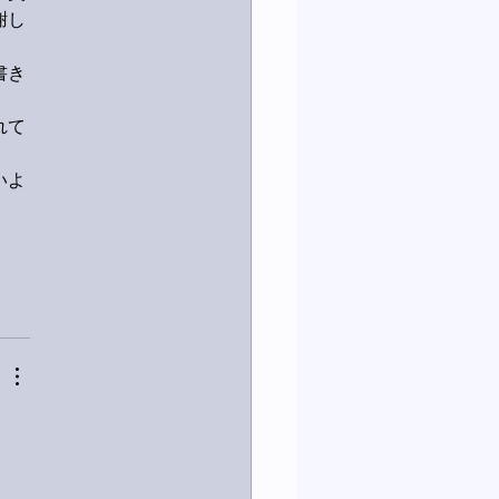
謝し
書き
れて
いよ