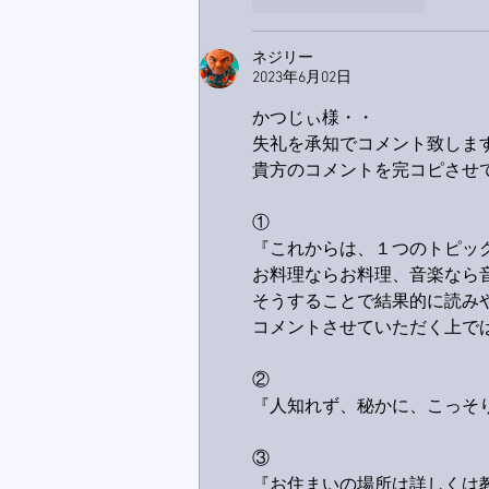
いいね！
返信
ネジリー
2023年6月02日
かつじぃ様・・
失礼を承知でコメント致しま
貴方のコメントを完コピさせ
①
『これからは、１つのトピッ
お料理ならお料理、音楽なら
そうすることで結果的に読み
コメントさせていただく上で
②
『人知れず、秘かに、こっそ
③
『お住まいの場所は詳しくは