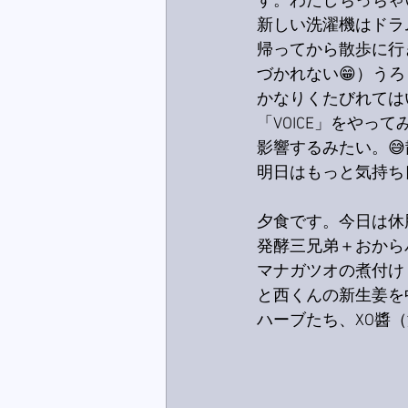
す。わたしちっちゃ
新しい洗濯機はドラム
帰ってから散歩に行
づかれない😁）うろ
かなりくたびれては
「VOICE」をや
影響するみたい。
明日はもっと気持ち
夕食です。今日は休
発酵三兄弟＋おから
マナガツオの煮付け
と西くんの新生姜を
ハーブたち、XO醬