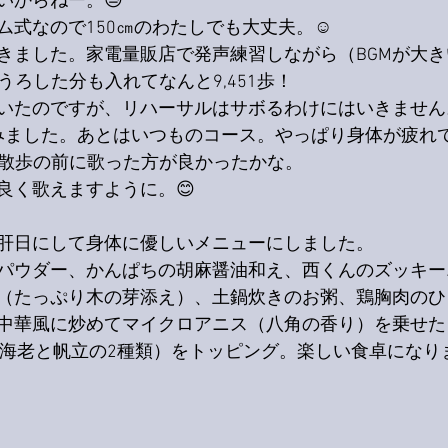
いからねー。😓
式なので150㎝のわたしでも大丈夫。☺️
きました。家電量販店で発声練習しながら（BGMが大
うろした分も入れてなんと9,451歩！
いたのですが、リハーサルはサボるわけにはいきません
ってみました。あとはいつものコース。やっぱり身体が疲れ
散歩の前に歌った方が良かったかな。
良く歌えますように。😊
肝日にして身体に優しいメニューにしました。
パウダー、かんぱちの胡麻醤油和え、西くんのズッキー
（たっぷり木の芽添え）、土鍋炊きのお粥、鶏胸肉のひ
中華風に炒めてマイクロアニス（八角の香り）を乗せた
（海老と帆立の2種類）をトッピング。楽しい食卓になりま