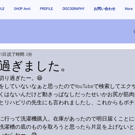
ULE
SHOP Amii
PROFILE
DISCOGRAPHY
お問い合わせ
More
月1日
読了時間: 2分
過ぎました。
切り過ぎたー。😆
していないなぁと思ったのでYouTubeで検索してエク
くはないんだけど動きっぱなしだったせいかお尻が筋肉
とリハビリの先生にも言われましたし、これからもボチ
に行って洗濯機購入。在庫があったので明日届くことに
洗濯槽の底のものを取ろうと思ったら片足を上げないと