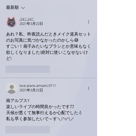
最新順
ぷにぷに
2021年3月22日
あれ？私、昨夜読んだときメイク道具セット
のお写真に気づかなかったのかしら😅
すごい！扇子みたいなブラシとか意味もなく
欲しくなりました(絶対に使いこなせないけ
ど)
いいね！
返信
love-piano.amiami.0111
2021年3月22日
南アルプスY
楽しいライブの時間良かったです⤴⤴
天候が悪くて無事行えるか心配でした💧
私も早く参加したいで～す＼(^o^)／
いいね！
返信