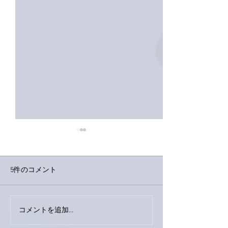
5件のコメント
下駄箱がスッキリ〜。
コメントを追加…
家レコーディン
了。