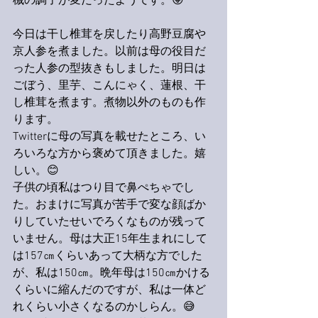
械の調子が変だったようです。😝
今日は干し椎茸を戻したり高野豆腐や
京人参を煮ました。以前は母の役目だ
った人参の型抜きもしました。明日は
ごぼう、里芋、こんにゃく、蓮根、干
し椎茸を煮ます。煮物以外のものも作
ります。
Twitterに母の写真を載せたところ、い
ろいろな方から褒めて頂きました。嬉
しい。😊
子供の頃私はつり目で鼻ぺちゃでし
た。おまけに写真が苦手で変な顔ばか
りしていたせいでろくなものが残って
いません。母は大正15年生まれにして
は157㎝くらいあって大柄な方でした
が、私は150㎝。晩年母は150㎝かける
くらいに縮んだのですが、私は一体ど
れくらい小さくなるのかしらん。😅