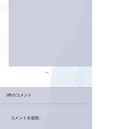
3件のコメント
今日は取材でし
巨大なイタチきゅうり。
コメントを追加…