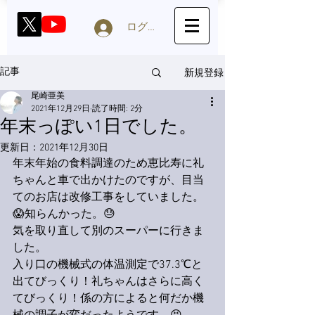
ログイン
新規登録
記事
尾崎亜美
2021年12月29日
読了時間: 2分
年末っぽい1日でした。
更新日：
2021年12月30日
年末年始の食料調達のため恵比寿に礼
ちゃんと車で出かけたのですが、目当
てのお店は改修工事をしていました。
😱知らんかった。😓
気を取り直して別のスーパーに行きま
した。
入り口の機械式の体温測定で37.3℃と
出てびっくり！礼ちゃんはさらに高く
てびっくり！係の方によると何だか機