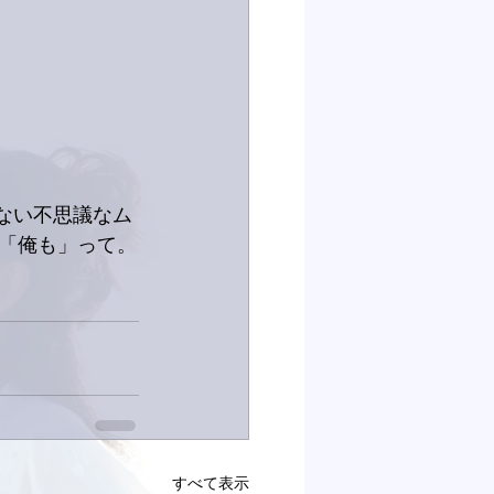
えない不思議なム
「俺も」って。
すべて表示