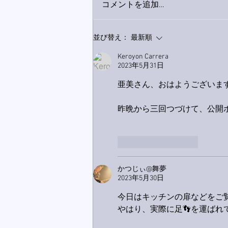
コメントを追加…
9月23日「amiism」リリー
並び替え：
最新順
ス！
Keroyon Carrera
2023年5月31日
亜美さん、おはようございます🙋
昨晩から三回つづけて、公開
いいね！
返信
かつじぃ@舞夢
2023年5月30日
今日はキッチンの扉などをご覧に
やはり、実際に足👣を運ばれ