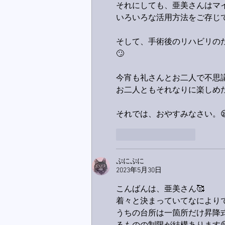
それにしても、亜美さんはマ
いろいろな活用方法をご存じ
そして、手術後のリハビリの
🙄
今宵も礼さんとお二人で不思議
お二人ともそれなりに楽しめた
それでは、おやすみなさい。😪..
いいね！
返信
ぷにぷに
2023年5月30日
こんばんは、亜美さん🥰
着々と決まっていてなにより
うちの台所は一箇所だけ昇降