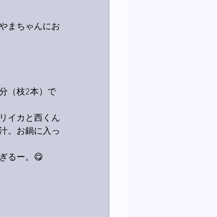
やまちゃんにお
分（枝2本）で
リイカと西くん
汁。お鍋に入っ
ぎるー。😋