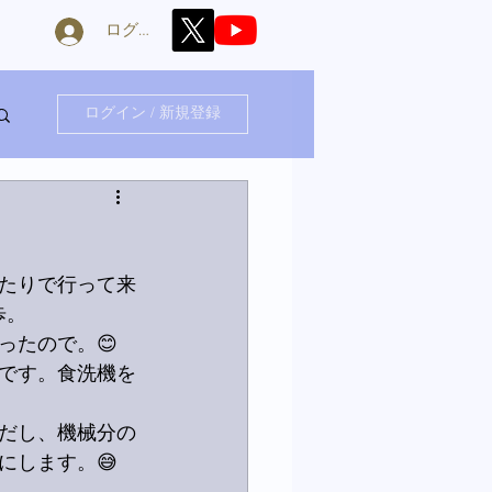
ログイン
ログイン / 新規登録
たりで行って来
歩。
ったので。😊
です。食洗機を
だし、機械分の
にします。😅