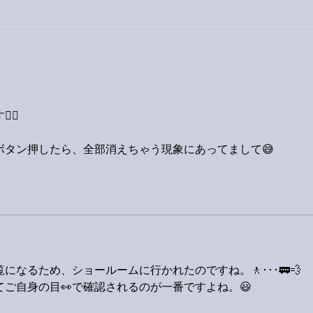
今日
巨大なイタチきゅうり。
‍♂️
ボタン押したら、全部消えちゃう現象にあってまして😅
なるため、ショールームに行かれたのですね。🚶･･･🚃💨
てご自身の目👀で確認されるのが一番ですよね。😃