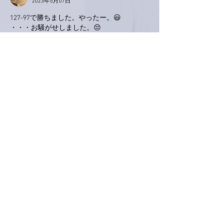
2023年5月07日
127-97で勝ちました。やったー。😃
・・・お騒がせしました。😔
いいね！
返信
かつじぃ@舞夢
2023年5月07日
レイカーズ、第４クォーターに入ってリード
を広げています。🏀
もう大丈夫でしょう。😃✌️
いいね！
返信
Shouitirou Ura
2023年5月07日
おはようございます。富山は雨の朝😢きょ
うのライブ楽しみにしてます。8年ぶりの生
歌、楽しみ🎵よろしくお願いします🙇