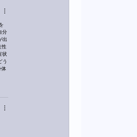
を
自分
が出
良性
症状
どう
身体