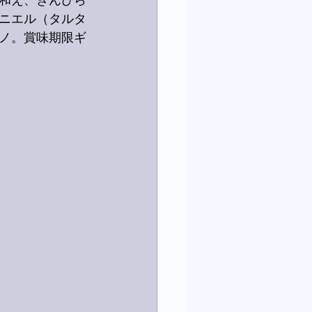
和え、きんぴら
ニエル（タルタ
ノ。賞味期限ギ