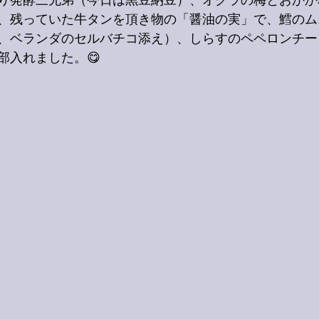
り発酵三兄弟（今日は黒豆納豆）、オクラの梅とおかか
、残っていた牛タンを頂き物の「醤油の実」で、鱈のム
、ベランダのセルバチコ添え）、しらすのペペロンチー
部入れました。😋