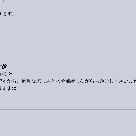
きます。
🤗
に🤲
すから、適度な涼しさと水分補給しながらお過ごし下さいませ🙋‍
ます🤲