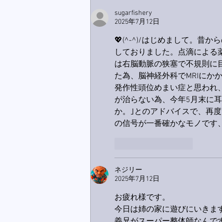
sugarfishery
2025年7月12日
💖(^-^)/はじめまして。昔
しておりました。点滴による
は右脳動脈の狭塞で不規則に
た為、脳神経外科でMRIにか
発作性頭位めまい症と思われ
が治らない為、今年5月末に
か。｣とのアドバイスで、再度
の信号が一番確かなモノです
いいね！
返信
ネジリー
2025年7月12日
お疲れ様です。
今日は姉の家に遊びにいきま
義兄がスーパー整体師なんで