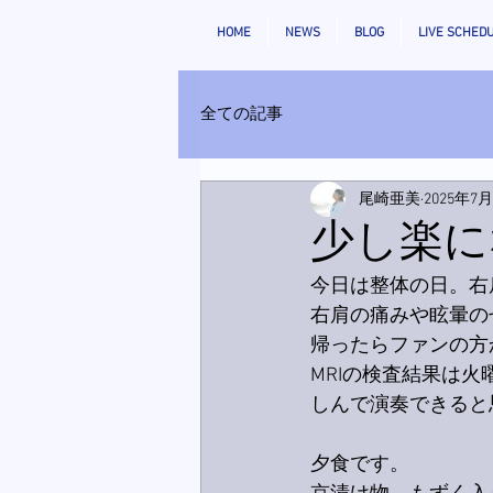
HOME
NEWS
BLOG
LIVE SCHED
全ての記事
尾崎亜美
2025年7
少し楽に
今日は整体の日。右
右肩の痛みや眩暈の
帰ったらファンの方
MRIの検査結果は
しんで演奏できると
夕食です。