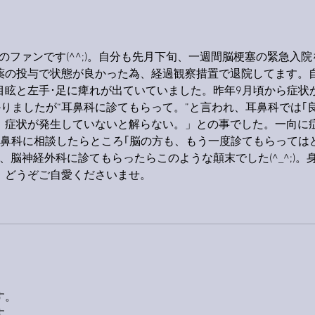
ス！
からのファンです(^^;)。自分も先月下旬、一週間脳梗塞の緊急入院
薬の投与で状態が良かった為、経過観察措置で退院してます。
目眩と左手･足に痺れが出ていていました。昨年9月頃から症状
かりましたが“耳鼻科に診てもらって。”と言われ、耳鼻科では｢
、症状が発生していないと解らない。」との事でした。一向に
耳鼻科に相談したらところ｢脳の方も、もう一度診てもらっては
、脳神経外科に診てもらったらこのような顛末でした(^_^;)。
、どうぞご自愛くださいませ。
す。
す。