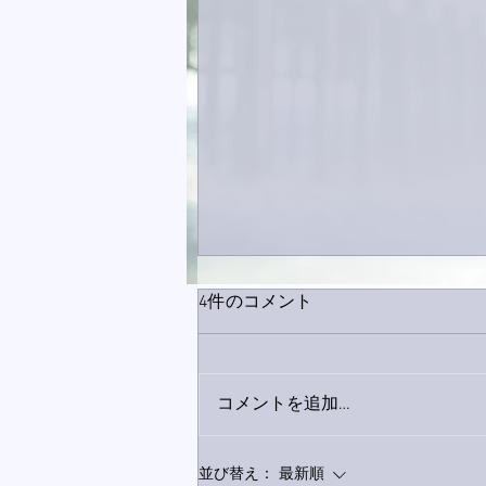
4件のコメント
コメントを追加…
家レコーディング無事終了。
並び替え：
最新順