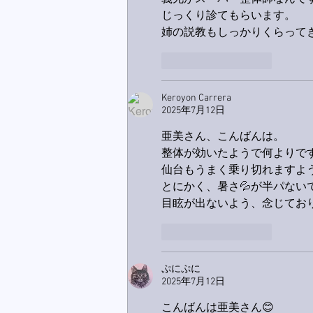
じっくり診てもらいます。
姉の説教もしっかりくらって
いいね！
返信
Keroyon Carrera
2025年7月12日
亜美さん、こんばんは。
整体が効いたようで何よりです
仙台もうまく乗り切れますよう
とにかく、暑さ💦が半パないで
目眩が出ないよう、念じており
いいね！
返信
ぷにぷに
2025年7月12日
こんばんは亜美さん😊