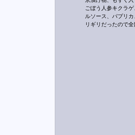
京漬け物、もずく入
ごぼう人参キクラゲ
ルソース、パプリカ
リギリだったので全