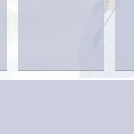
巨大
9月23日「amiism」リリー