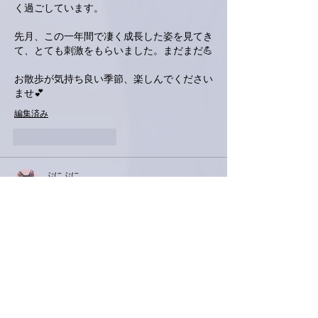
く過ごしています。
先月、この一年間で凄く成長した姿を見てき
て、とても刺激をもらいました。まだまだ💪
お散歩が気持ち良い季節、楽しんでください
ませ💕
編集済み
いいね！
返信
ぷにぷに
2024年10月16日
ホッと一息つけて良かったです🥰
カルディの不思議な味のナッツ？！
気になります〜！
南アルプスＹさんに右に倣えで私も探しに行
こ〜🎶
ほんまに今年の夏は暑すぎる夏でした😵‍💫こ
のところ毎年、夏の暑さが激化していますよ
ね🔥