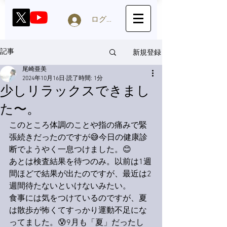
ログイン
新規登録
記事
尾崎亜美
2024年10月16日
読了時間: 1分
少しリラックスできまし
た〜。
このところ体調のことや指の痛みで緊
張続きだったのですが😅今日の健康診
断でようやく一息つけました。😊
あとは検査結果を待つのみ。以前は1週
間ほどで結果が出たのですが、最近は2
週間待たないといけないみたい。
食事には気をつけているのですが、夏
は散歩が怖くてすっかり運動不足にな
ってました。😰9月も「夏」だったし