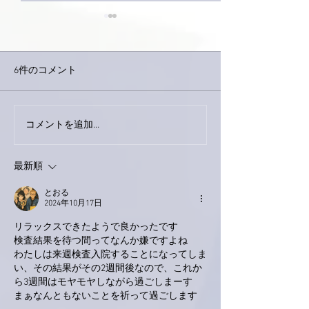
6件のコメント
巨大なイタチき
コメントを追加…
9月23日「amiism」リリー
ス！
最新順
とおる
2024年10月17日
リラックスできたようで良かったです
検査結果を待つ間ってなんか嫌ですよね
わたしは来週検査入院することになってしま
い、その結果がその2週間後なので、これか
ら3週間はモヤモヤしながら過ごしまーす
まぁなんともないことを祈って過ごします