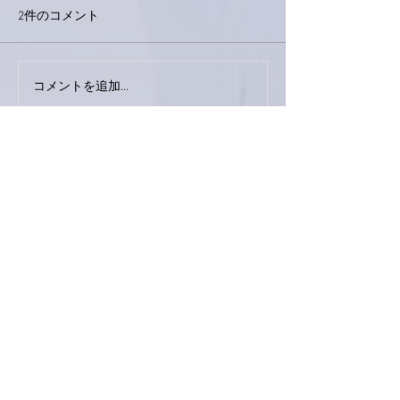
2件のコメント
今日は取材でし
巨大なイタチきゅうり。
コメントを追加…
最新順
ぷにぷに
2020年10月28日
追いつきました〜😁
腰痛に筋肉痛、痛みが少し和らいだようで良
かったです☺️
私の鼻も少しずつではありますが、薬が効い
ている時間が長くなってきました。出口が見
えてきました。お肉、塩っぱくてもお味噌の
風味だからご飯がススムくんですね🍚🥢あ、
ライスグラタンがススムくんか(笑)
いいね！
返信