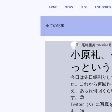
HOME
NEWS
BLOG
LIVE SCHED
全ての記事
尾崎亜美
2024年1
小原礼、
っという
今日は先日鏡割りし
た。これから何回作
え、あられ何回くら
す。😊
Twitter（X）
も。😘