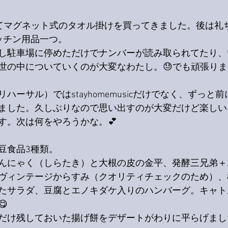
てマグネット式のタオル掛けを買ってきました。後は礼
ッチン用品一つ。
し駐車場に停めただけでナンバーが読み取られてたり、
世の中についていくのが大変なわたし。😓でも頑張りま
ーサル）ではstayhomemusicだけでなく、ずっと前に
ました。久しぶりなので思い出すのが大変だけど楽しい
す。次は何をやろうかな。💕
豆食品3種類。
んにゃく（しらたき）と大根の皮の金平、発酵三兄弟＋
ヴィンテージからすみ（クオリティチェックのため）、
たサラダ、豆腐とエノキダケ入りのハンバーグ。キャト

だけ残しておいた揚げ餅をデザートがわりに平らげまし