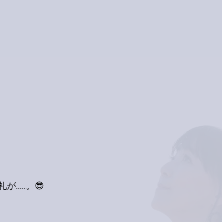
....。😎