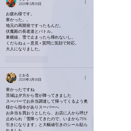
2025年3月05日
お疲れ様です。
寒かった。。
地元の再開発ですったもんだ。
伏魔殿の長老達とバトル。
東横線、雪で止まったら帰れないし。
くだらねぇ～意見 • 質問に笑顔で対応。
大人になりました。
いいね！
返信
とおる
2025年3月05日
寒かったですね
茨城は夕方から雪が降ってきました
スーパーでお弁当調達して帰ってくるよう奥
様から指令がありスーパーへ
お弁当を買おうとしたら、お店に人から呼び
止められ「雪降ってきたので、いまから75%
引きになります」と大幅値引きのシール貼ら
れました