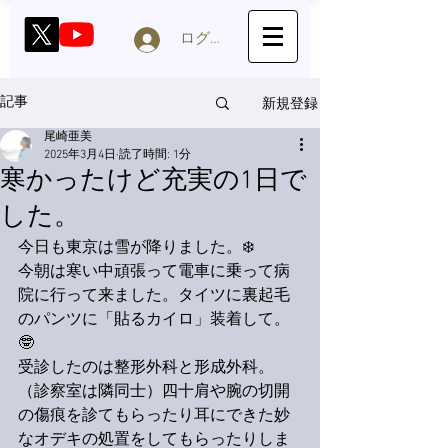
ログイン
新規登録
記事
尾崎亜美
2025年3月4日
読了時間: 1分
寒かったけど充実の1日で
した。
今日も東京は雪が降りました。❄️
今朝は寒い中頑張って電車に乗って病
院に行って来ました。タイツに裏起毛
のパンツに「貼るカイロ」装着して。
🤓
受診したのは整形外科と形成外科。
（診察室は隣同士）四十肩や腕の切開
の傷痕を診てもらったり耳にできた妙
なオデキの処置をしてもらったりしま