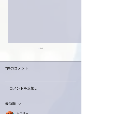
7件のコメント
コメントを追加…
家レコーディング無事終
9月23日「amii
了。
ス！
最新順
ネジリー