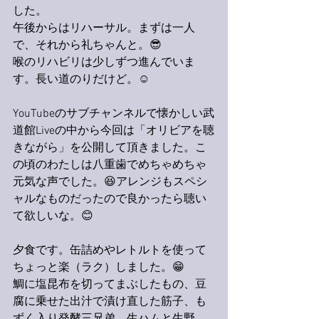
した。
午後からはリハーサル。まずは一人
で、それから礼ちゃんと。😎
喉のリハビリは少しずつ進んでいま
す。長い道のりだけど。☺️
YouTubeのサブチャンネルで懐かしい武
道館Liveの中から今回は「オリビアを聴
きながら」を公開して頂きました。こ
の頃のわたしは八重歯でめちゃめちゃ
元気な声でした。😆アレンジもスペシ
ャルなものだったので良かったら聴い
て欲しいな。😊
夕食です。缶詰めやレトルトを使って
ちょっと楽（ラク）しました。😁
鯛に塩昆布を切ってまぶしたもの、豆
腐に乗せた出汁で漬け直した筋子、も