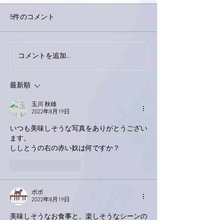
5件のコメント
巨大なイタチき
コメントを追加…
9月23日「amiism」リリー
ス！
最新順
玉川 秋雄
2022年8月19日
いつも美味しそうな写真をありがとうござい
ます。
ししとうの右の赤い奴は何ですか？
いいね！
返信
ポポ
2022年8月19日
美味しそうなお食事と、楽しそうなシーンの