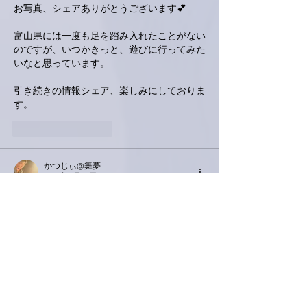
お写真、シェアありがとうございます💕
富山県には一度も足を踏み入れたことがない
のですが、いつかきっと、遊びに行ってみた
いなと思っています。
引き続きの情報シェア、楽しみにしておりま
す。
いいね！
返信
かつじぃ@舞夢
2022年8月18日
富山には、6月の新潟(見附)のコンサートに
伺う約１週間前に仕事で行きました😃
本当に、とてもいいところですね✨
日本海の新鮮な海の幸はもちろん、石川や新
潟ともまた違う、いろいろなおいしいもの、
素敵なところがたくさんあります。