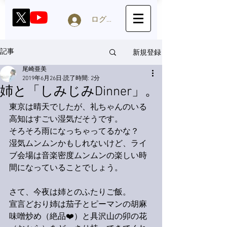
ログイン
新規登録
記事
尾崎亜美
2019年6月26日
読了時間: 2分
姉と「しみじみDinner」。
東京は晴天でしたが、礼ちゃんのいる
高知はすごい湿気だそうです。
そろそろ雨になっちゃってるかな？
湿気ムンムンかもしれないけど、ライ
ブ会場は音楽密度ムンムンの楽しい時
間になっていることでしょう。
さて、今夜は姉とのふたりご飯。
宣言どおり姉は茄子とピーマンの胡麻
味噌炒め（絶品❤️）と具沢山の卯の花