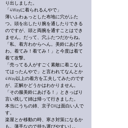
り出しました。
「4Wayに着られるんやで」
薄いふわぁっとした布地に穴がふた
つ。頭を出したり腕を通したりできる
のですが、頭と両腕を通すことはでき
ません。だって、穴ふたつだからね。
「私、着方わからへん。美鈴にあげる
わ。着てみ！着てみ！」と今度は着て
着て攻撃。
「売ってる人がすごく素敵に着こなし
てはったんやで」と言われてなんとか
4Way以上の着方を工夫してみたのです
が、正解かどうかはわかりません。
「その服美鈴にあげる！」ときっぱり
言い残して姉は帰って行きました。
本当にうちの姉、京子DXは面白い人で
す。
楽屋とか移動の時、寒さ対策になるか
も。薄手なので持ち運びやすいし。