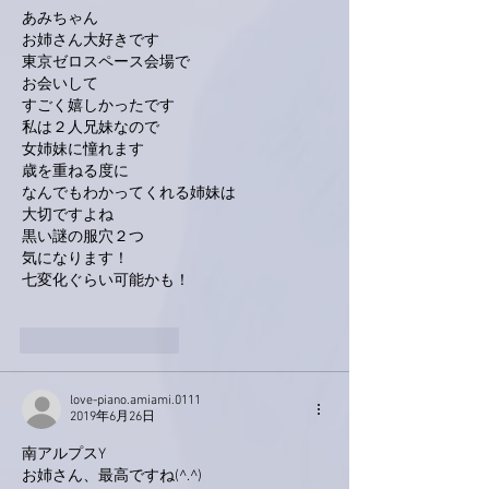
あみちゃん
お姉さん大好きです
東京ゼロスペース会場で
お会いして
すごく嬉しかったです
私は２人兄妹なので
女姉妹に憧れます
歳を重ねる度に
なんでもわかってくれる姉妹は
大切ですよね
黒い謎の服穴２つ
気になります！
七変化ぐらい可能かも！
いいね！
返信
love-piano.amiami.0111
2019年6月26日
南アルプスY
お姉さん、最高ですね(^.^)