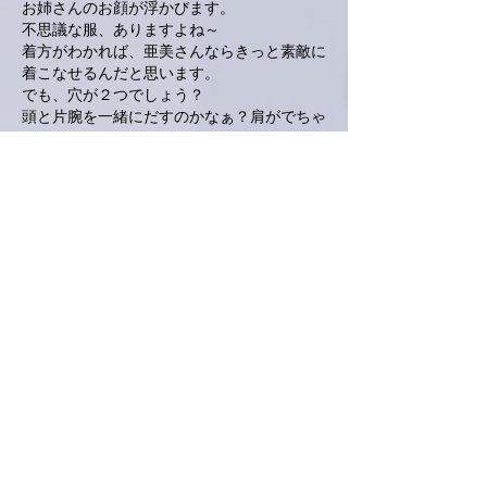
お姉さんのお顔が浮かびます。
不思議な服、ありますよね～
着方がわかれば、亜美さんならきっと素敵に
着こなせるんだと思います。
でも、穴が２つでしょう？
頭と片腕を一緒にだすのかなぁ？肩がでちゃ
いますね・・
その服の着方、知りたいです。
いいね！
返信
ぷにぷに
2019年6月26日
姉妹しみじみDinnerは、中身の濃い時間だっ
たんですね😊
生地に穴が二つの4Way服 気になります〜！
なんかどこかで見かけた気もするのですが〜
👗
大阪もどんよりとしたお天気の末に結構な雨
が降りました☔️
明日は雨とG20でえらいことになりそうで