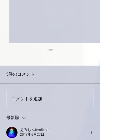
5件のコメント
巨大なイタチき
コメントを追加…
9月23日「amiism」リリー
ス！
最新順
えみちん(emiichin)
2019年6月27日