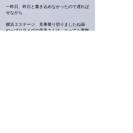
一昨日、昨日と書き込めなかったので遅れば
せながら
横浜２ステージ、見事乗り切りましたね😃
やっぱりライヴの亜美さんは、とっても素敵
でした‼️
そして現在の喉の状態の中、最善に頑張られ
ていることに感激しました。
十分、堪能させてもらいました🎵
明日もこれからも応援させてもらいます😍
大阪も盛り上ってください。
六本木も楽しみにしています。
ありがとうございました😊
いいね！
返信
love.piano.amiami.0111
2024年4月10日
南アルプスＹ
亜美さん！大阪も盛り上がって