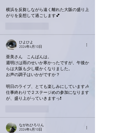
横浜を反芻しながら遠く離れた大阪の盛り上
がりを妄想して過ごします💕
いいね！
返信
ひよひよ
2024年4月10日
亜美さん　こんばんは。
週明けは雨のせいか寒かったですが、午後か
らは大阪も少し暖かくなりました。
お声の調子はいかがですか？
明日のライブ、とても楽しみにしています🎶
仕事終わりで２ステージめの参加になります
が、盛り上がっていきますっ❗
いいね！
返信
ながれひろりん
2024年4月10日