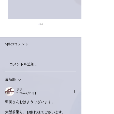
5件のコメント
巨大なイタチき
コメントを追加…
9月23日「amiism」リリー
ス！
最新順
ポポ
2024年4月10日
亜美さんおはようございます。
大阪前乗り、お疲れ様でございます。