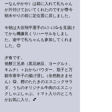
ーなんやかや）は箱に入れて礼ちゃん
が片付けておいてくれたのですが😎今
朝水やりの前に定位置に戻しました。
今朝は大谷翔平選手の43-43🥳を見届け
てから機嫌良くリハーサルをしまし
た。途中で礼ちゃんも参加してくれま
した。😊
夕食です。
発酵三兄弟（黒豆納豆、ヨーグルト、
キムチ）＋おからパウダー、茄子と万
願寺唐辛子の揚げ浸し（全然飽きませ
ん）😋、鰹のたたきのエスニックサラ
ダ、うちのオリジナル牛肉のエスニッ
クしゃぶしゃぶ。トマト入りのところ
がお気に入り。💕