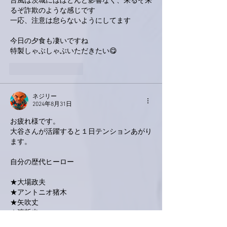
台風は茨城にはほとんど影響なく、来るぞ来
るぞ詐欺のような感じです
一応、注意は怠らないようにしてます
今日の夕食も凄いですね
特製しゃぶしゃぶいただきたい😋
いいね！
返信
ネジリー
2024年8月31日
お疲れ様です。
大谷さんが活躍すると１日テンションあがり
ます。
自分の歴代ヒーロー
★大場政夫
★アントニオ猪木
★矢吹丈
★渡哲也
★小原礼