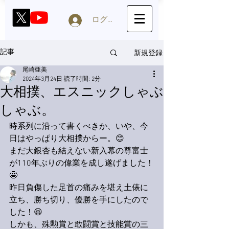
ログイン
新規登録
記事
尾崎亜美
2024年3月24日
読了時間: 2分
大相撲、エスニックしゃぶ
しゃぶ。
時系列に沿って書くべきか、いや、今
日はやっぱり大相撲からー。😊
まだ大銀杏も結えない新入幕の尊富士
が110年ぶりの偉業を成し遂げました！
🤩
昨日負傷した足首の痛みを堪え土俵に
立ち、勝ち切り、優勝を手にしたので
した！😆
しかも、殊勲賞と敢闘賞と技能賞の三