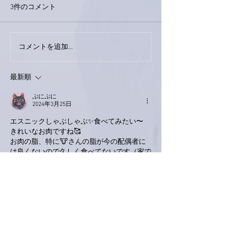
3件のコメント
コメントを追加…
家レコーディング無事終
9月23日「amii
了。
ス！
最新順
ぷにぷに
2024年3月25日
エスニックしゃぶしゃぶ✨食べてみたい〜
きれいなお肉ですね🥰
お肉の脂、特に🐮さんの脂が今の配偶者に
は良くないので久しく食べてないです（家で
は😁）
110年ぶりの偉業ほんとに天晴！
どんよりした日本に光が差した気がしました
🌅
いいね！
返信