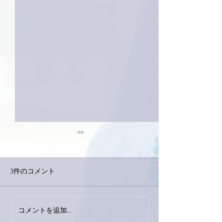
3件のコメント
巨大なイタチき
コメントを追加…
9月23日「amiism」リリー