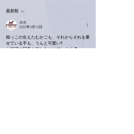
ス！
最新順
ポポ
2022年3月12日
根っこの生えたむかごも、それからそれを乗
せている手も、うんと可愛い‼️
お料理の写真も楽しみにしています💕
いいね！
返信
Keroyon Carrera
2022年3月11日
亜美さん、おはようございます🙋‍♂️
歩きましたねぇ‼️1万歩😵
きっと、お腹ペコペコ状態での
外ごはん🍚。和食ってのも久々ですね。
お野菜がメインとのことですが、
お写真📷を楽しみにしてます🙋‍♂️
あっ、むかごの写真📷ありがとうございます