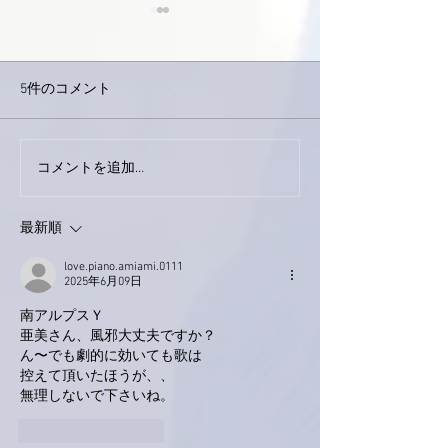
5件のコメント
コメントを追加…
家レコーディング無事終
9月23日「amii
了。
ス！
最新順
love.piano.amiami.0111
2025年6月09日
南アルプスＹ
亜美さん、風邪大丈夫ですか？
ん〜でも劇的に効いても歌は
控えて頂いたほうが、、
無理しないで下さいね。
いいね！
返信