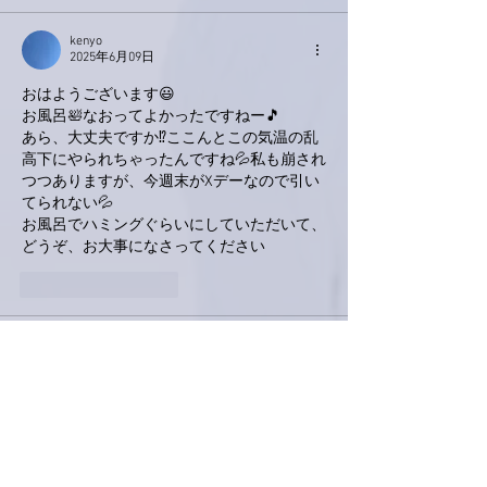
kenyo
2025年6月09日
おはようございます😃
お風呂🛀なおってよかったですねー🎵
あら、大丈夫ですか⁉️ここんとこの気温の乱
高下にやられちゃったんですね💦私も崩され
つつありますが、今週末がXデーなので引い
てられない💦
お風呂でハミングぐらいにしていただいて、
どうぞ、お大事になさってください
いいね！
返信
Keroyon Carrera
2025年6月09日
亜美さん、こんばんは。
ここんとこ、音楽室でのお仕事🎵ずっと頑張
ってらして、でも、お散歩やリフレッシュ
も、バランスよく織り交ぜながらだったの
に、風邪をひかれたとか。