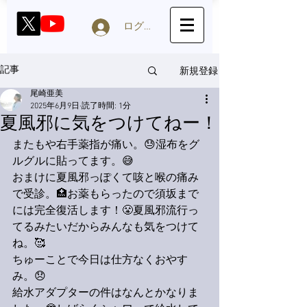
ログイン
新規登録
記事
尾崎亜美
2025年6月9日
読了時間: 1分
夏風邪に気をつけてねー！
またもや右手薬指が痛い。😓湿布をグ
ルグルに貼ってます。😅
おまけに夏風邪っぽくて咳と喉の痛み
で受診。🏥お薬もらったので須坂まで
には完全復活します！😤夏風邪流行っ
てるみたいだからみんなも気をつけて
ね。🥰
ちゅーことで今日は仕方なくおやす
み。😞
給水アダプターの件はなんとかなりま