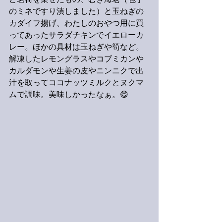
と茗荷を乗せたもの、むき海老（包丁
のミネですり潰しました）と玉ねぎの
カダイフ揚げ、わたしのおやつ用に買
ってあったサラダチキンでイエローカ
レー。ほかの具材は玉ねぎや筍など。
解凍したレモングラスやコブミカンや
カルダモンや生姜の皮やニンニクで出
汁を取ってココナッツミルクとヌクマ
ムで調味。美味しかったなぁ。😋