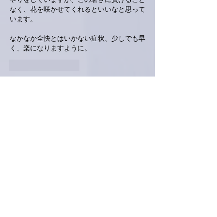
やりをしていますが、この暑さに負けること
なく、花を咲かせてくれるといいなと思って
います。
なかなか全快とはいかない症状、少しでも早
く、楽になりますように。
いいね！
返信
Keroyon Carrera
2025年7月01日
亜美さん、こんばんは。
そう
‼️
７月になりましたね。
しかし、まだ
7
月になったばかりで、この暑
さ
‼️8
月
9
月も暑さは続くはずですから、身体
が対応し続けられるか
⁉️
真剣に心配してます
😅
ちなみに、僕も水やりは早朝にやっておりま
す
🙋‍♂️
8時過ぎたら、もう暑い
💦
です
😅
亜美さんの、『四十肩や頭位めまい症』、四
十肩は勿論ですが、めまいのほうは、再度、
検査で原因を探ってみるのは如何でしょう