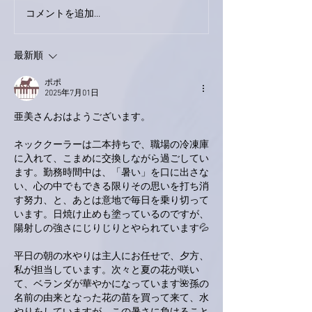
巨大なイタチき
コメントを追加…
9月23日「amiism」リリー
ス！
最新順
ポポ
2025年7月01日
亜美さんおはようございます。
ネッククーラーは二本持ちで、職場の冷凍庫
に入れて、こまめに交換しながら過ごしてい
ます。勤務時間中は、「暑い」を口に出さな
い、心の中でもできる限りその思いを打ち消
す努力、と、あとは意地で毎日を乗り切って
います。日焼け止めも塗っているのですが、
陽射しの強さにじりじりとやられています💦
平日の朝の水やりは主人にお任せで、夕方、
私が担当しています。次々と夏の花が咲い
て、ベランダが華やかになっています🌺孫の
名前の由来となった花の苗を買って来て、水