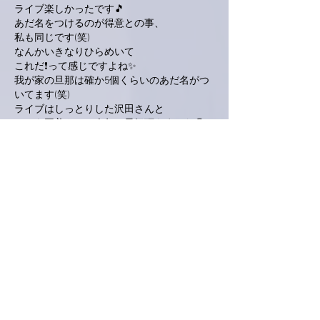
ライブ楽しかったです🎵
あだ名をつけるのが得意との事、
私も同じです(笑)
なんかいきなりひらめいて
これだ❗って感じですよね✨
我が家の旦那は確か5個くらいのあだ名がつ
いてます(笑)
ライブはしっとりした沢田さんと
いつも亜美さんに今年の元気頂きました😃
💕
ありがとうございました。
いいね！
返信
love-piano.amiami.0111
2020年1月21日
南アルプスY
今回のライブはムリしてでも
参加すれば良かったと反省です。「おたんこ
なす」→「こなす」亜美さんの優しさです
ね。