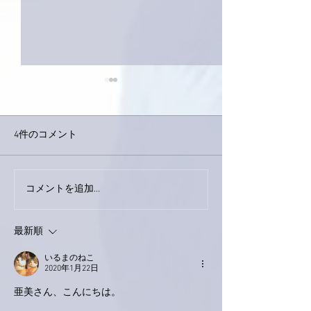
4件のコメント
巨大なイタチき
コメントを追加…
9月23日「amiism」リリー
ス！
最新順
いるまのねこ
2020年1月22日
亜美さん、こんにちは。