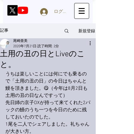
ログイン
新規登録
記事
尾崎亜美
2020年7月21日
読了時間: 2分
土用の丑の日とLiveのこ
と。
うちは楽しいことには何にでも乗るの
で「土用の丑の日」の今日はちゃんと
鰻を頂きました。😋（今年は8月2日も
土用の丑の日なんですって）
先日姉の京子DXが持って来てくれた2パ
ックの鰻のうち一つを今日のために残
しておいたのでした。
1尾を二人でシェアしました。礼ちゃん
が大きい方。