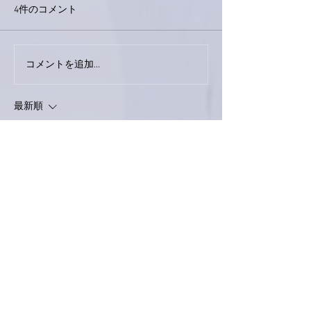
4件のコメント
今日は取材でし
巨大なイタチきゅうり。
コメントを追加…
最新順
kr250zxr1200
2020年7月21日
おめでとうございます。
無事にライブができること、心からお祈りし
ています。
私も行きたいな～
いいね！
返信
Keroyon Carrera
2020年7月21日
亜美さん、こんばんは。