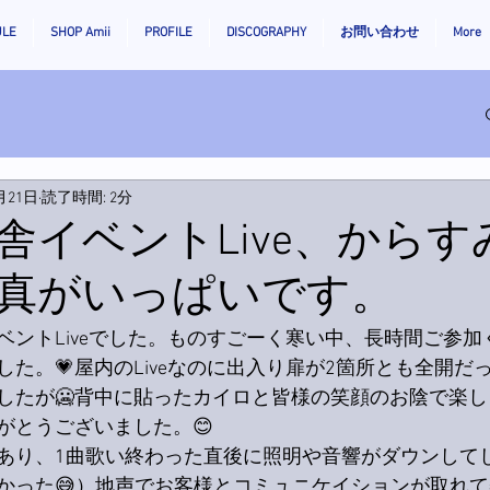
ULE
SHOP Amii
PROFILE
DISCOGRAPHY
お問い合わせ
More
月21日
読了時間: 2分
舎イベントLive、からす
真がいっぱいです。
ベントLiveでした。ものすごーく寒い中、長時間ご参加
た。💗屋内のLiveなのに出入り扉が2箇所とも全開だ
したが🥶背中に貼ったカイロと皆様の笑顔のお陰で楽
がとうございました。😊
あり、1曲歌い終わった直後に照明や音響がダウンして
かった😅）地声でお客様とコミュニケイションが取れ