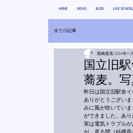
HOME
NEWS
BLOG
LIVE SCHED
全ての記事
尾崎亜美
2024年11
国立旧駅
蕎麦。写
昨日は国立旧駅舎イ
ありがとうございまし
みに風が吹いていま
ができました。あり
実は電気トラブルが
が、直る間（結構長