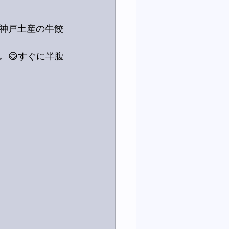
神戸土産の牛餃
。😋すぐに半腹