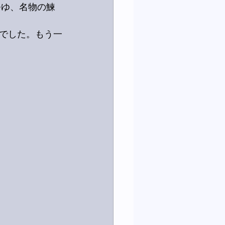
つゆ、名物の鰊
でした。もう一