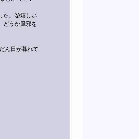
た。😮嬉しい
。どうか風邪を
だん日が暮れて